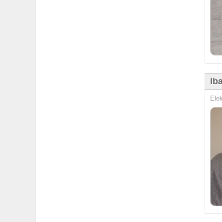
Ib
Elek