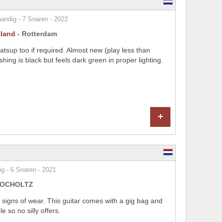
ndig - 7 Snaren - 2022
lland
- Rotterdam
tsup too if required. Almost new (play less than
ishing is black but feels dark green in proper lighting.
+
g - 6 Snaren - 2021
BOCHOLTZ
 signs of wear. This guitar comes with a gig bag and
e so no silly offers.