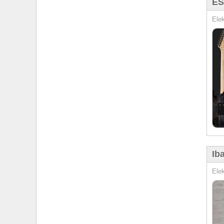
ES
Elek
Ib
Elek