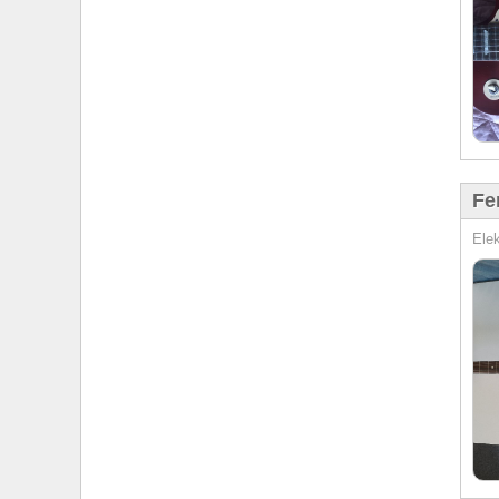
Fe
Elek