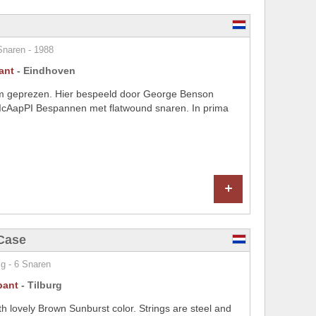
Snaren - 1988
ant
- Eindhoven
lom geprezen. Hier bespeeld door George Benson
cAapPI Bespannen met flatwound snaren. In prima
+
Case
g - 6 Snaren
bant
- Tilburg
lovely Brown Sunburst color. Strings are steel and