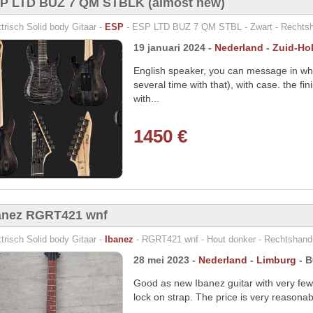
P LTD BUZ 7 QM STBLK (almost new)
trisch Solid body Gitaar -
ESP
- ESP LTD BUZ 7 QM STBL - Zwart - Rechtsha
19 januari 2024 -
Nederland
-
Zuid-Ho
English speaker, you can message in wha
several time with that), with case. the fin
with...
1450 €
anez RGRT421 wnf
trisch Solid body Gitaar -
Ibanez
- RGRT421 wnf - Hout donker - Rechtshandi
28 mei 2023 -
Nederland
-
Limburg
- 
Good as new Ibanez guitar with very few
lock on strap. The price is very reasonabl