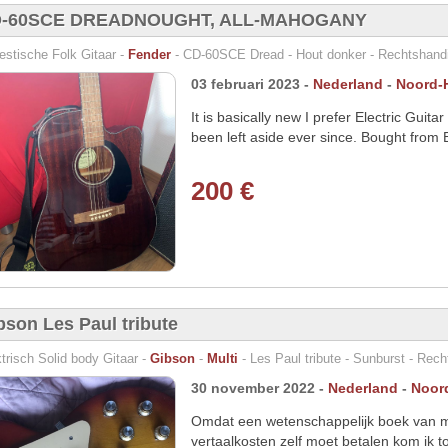
-60SCE DREADNOUGHT, ALL-MAHOGANY
estische Folk Gitaar -
Fender
- CD-60SCE Dread - Hout donker - Rechtshandi
03 februari 2023 -
Nederland
-
Noord-
It is basically new I prefer Electric Guita
been left aside ever since. Bought from 
200 €
bson Les Paul tribute
trisch Solid body Gitaar -
Gibson
-
Multi
- Les Paul tribute - Sunburst - Rech
30 november 2022 -
Nederland
-
Noor
Omdat een wetenschappelijk boek van mi
vertaalkosten zelf moet betalen kom ik t