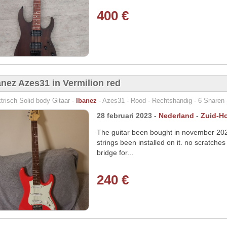
400 €
anez Azes31 in Vermilion red
trisch Solid body Gitaar -
Ibanez
- Azes31 - Rood - Rechtshandig - 6 Snaren 
28 februari 2023 -
Nederland
-
Zuid-Ho
The guitar been bought in november 2022
strings been installed on it. no scratche
bridge for...
240 €