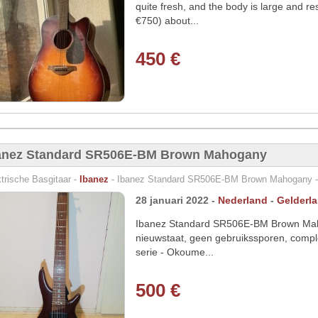
quite fresh, and the body is large and r
€750) about...
450 €
anez Standard SR506E-BM Brown Mahogany
trische Basgitaar -
Ibanez
- Ibanez Standard SR506E-BM Brown Mahogany - H
28 januari 2022 -
Nederland
-
Gelderl
Ibanez Standard SR506E-BM Brown Mahog
nieuwstaat, geen gebruikssporen, comple
serie - Okoume...
500 €