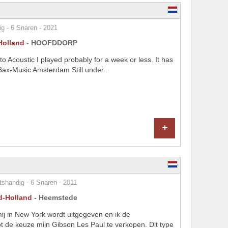
g - 6 Snaren - 2021
Holland
- HOOFDDORP
r to Acoustic I played probably for a week or less. It has
Bax-Music Amsterdam Still under...
+
tshandig - 6 Snaren - 2011
d-Holland
- Heemstede
j in New York wordt uitgegeven en ik de
ot de keuze mijn Gibson Les Paul te verkopen. Dit type