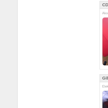
CD
Ako
Gi
Elek