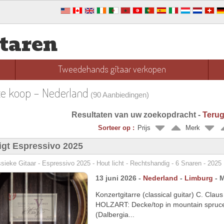
taren
Tweedehands gitaar verkopen
te koop - Nederland
(90 Aanbiedingen)
Resultaten van uw zoekopdracht -
Terug
Sorteer op :
Prijs
Merk
igt Espressivo 2025
sieke Gitaar - Espressivo 2025 - Hout licht - Rechtshandig - 6 Snaren - 2025
13 juni 2026 -
Nederland
-
Limburg
- M
Konzertgitarre (classical guitar) C. Cla
HOLZART: Decke/top in mountain spruce 
(Dalbergia...