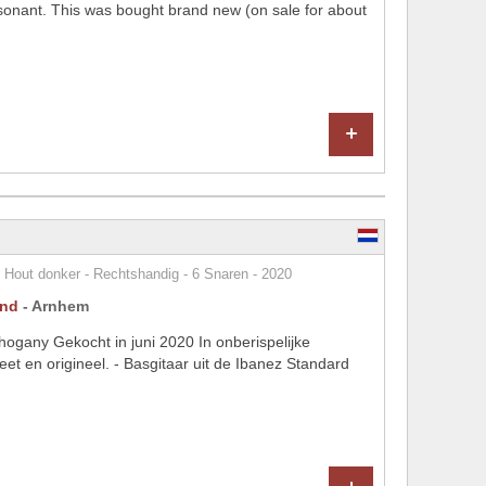
esonant. This was bought brand new (on sale for about
+
out donker - Rechtshandig - 6 Snaren - 2020
and
- Arnhem
any Gekocht in juni 2020 In onberispelijke
et en origineel. - Basgitaar uit de Ibanez Standard
+