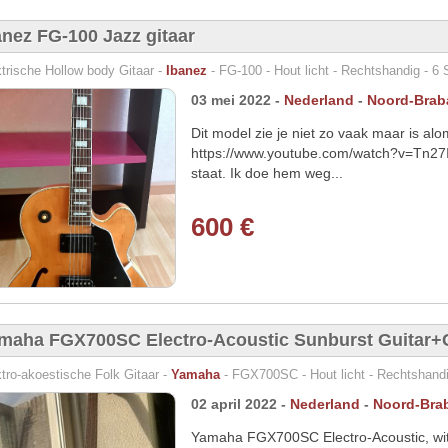
anez FG-100 Jazz gitaar
trische Hollow body Gitaar -
Ibanez
- FG-100 - Hout licht - Rechtshandig - 6 
03 mei 2022 -
Nederland
-
Noord-Brab
Dit model zie je niet zo vaak maar is a
https://www.youtube.com/watch?v=Tn27I
staat. Ik doe hem weg...
600 €
maha FGX700SC Electro-Acoustic Sunburst Guitar+
tro-akoestische Folk Gitaar -
Yamaha
- FGX700SC - Hout licht - Rechtshandi
02 april 2022 -
Nederland
-
Noord-Bra
Yamaha FGX700SC Electro-Acoustic, with 