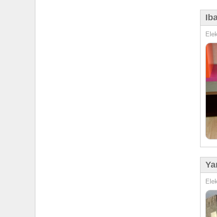
Ib
Elek
Ya
Elek