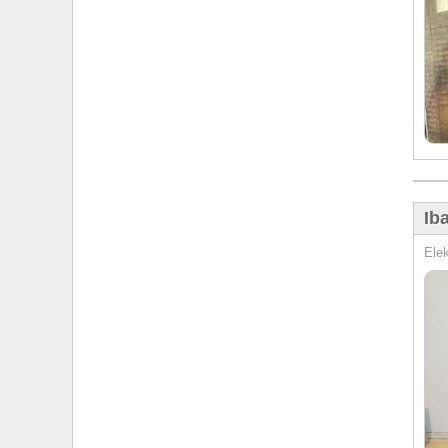
Ib
Elek