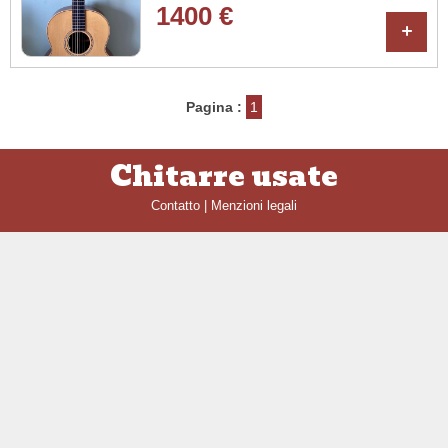
1400 €
+
Pagina :
1
Chitarre usate
Contatto
|
Menzioni legali