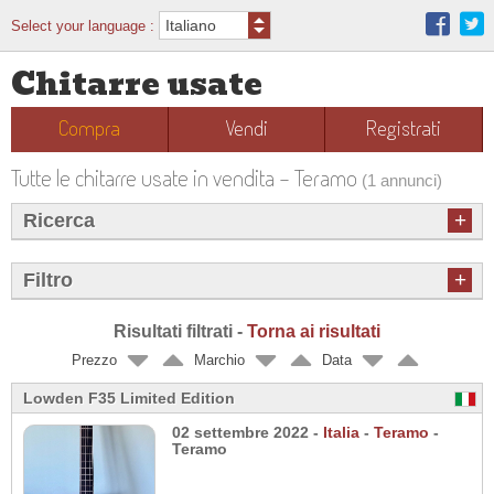
Select your language :
Chitarre usate
Compra
Vendi
Registrati
Tutte le chitarre usate in vendita - Teramo
(1 annunci)
+
Ricerca
+
Filtro
Risultati filtrati -
Torna ai risultati
Prezzo
Marchio
Data
Lowden F35 Limited Edition
02 settembre 2022 -
Italia
-
Teramo
-
Teramo