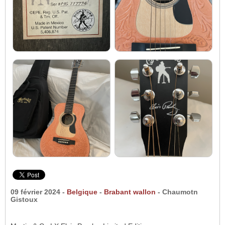
09 février 2024 -
Belgique
-
Brabant wallon
- Chaumotn
Gistoux