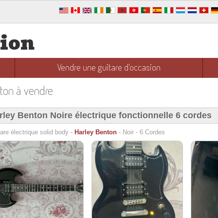
sion
Vendre une guitare d'occasion
nton à vendre
rley Benton Noire électrique fonctionnelle 6 cordes
are électrique solid body -
Harley Benton
- Noir - 6 Cordes