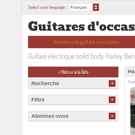
Select your language :
Guitares d'occa
Acheter une guitare d'occasion
Guitare électrique solid body Harley Be
Ha
< Retour à la liste
Guit
+
Recherche
+
Filtre
+
Abonnez-vous