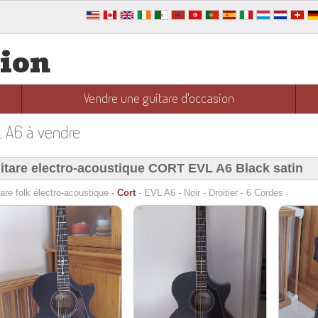
sion
Vendre une guitare d'occasion
L A6 à vendre
itare electro-acoustique CORT EVL A6 Black satin
are folk électro-acoustique -
Cort
- EVL A6 - Noir - Droitier - 6 Cordes