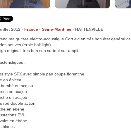
juillet 2012 -
France
-
Seine-Maritime
- HATTENVILLE
vend ma guitare electro-acoustique Cort evl en trés bon état général ca
des neuves (ernie ball light)
ign original, tres bon son surtout sur ampli.
actéristiques :
ps style SFX avec simple pan coupé florentine
le en épicéa
 bombé en acajou
isses en acajou
che en acajou
ss rod double action
che en ébène
rustations EVL
valet en ébène
ts blancs