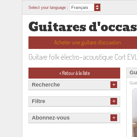
Select your language :
Guitares d'occa
Acheter une guitare d'occasion
Guitare folk électro-acoustique Cort EV
Gu
< Retour à la liste
Guit
+
Recherche
+
Filtre
+
Abonnez-vous