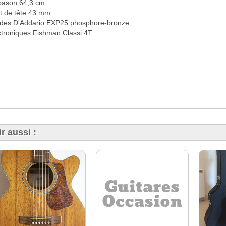
pason 64,3 cm
let de tête 43 mm
des D'Addario EXP25 phosphore-bronze
ctroniques Fishman Classi 4T
r aussi :