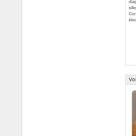
dia
sil
Cor
éle
Voi