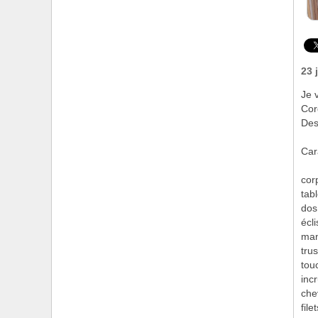
23 
Je 
Cor
Des
Car
cor
tab
dos
écl
man
tru
tou
inc
che
file