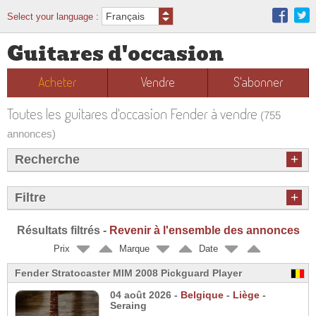
Select your language :
Guitares d'occasion
Acheter
Vendre
S'abonner
Toutes les guitares d'occasion Fender à vendre
(755
annonces)
+
Recherche
+
Filtre
Résultats filtrés -
Revenir à l'ensemble des annonces
Prix
Marque
Date
Fender Stratocaster MIM 2008 Pickguard Player
04 août 2026 -
Belgique
-
Liège
-
Seraing