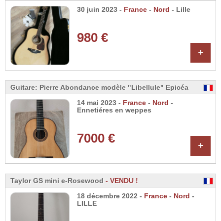
30 juin 2023 -
France
-
Nord
- Lille
980 €
+
Guitare: Pierre Abondance modèle "Libellule" Epicéa
14 mai 2023 -
France
-
Nord
-
Ennetiéres en weppes
7000 €
+
Taylor GS mini e-Rosewood
- VENDU !
18 décembre 2022 -
France
-
Nord
-
LILLE