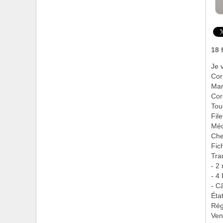
18 
Je 
Cor
Man
Cor
Tou
Fil
Méc
Che
Fic
Tra
- 2
- 4
- C
Éta
Rég
Ven