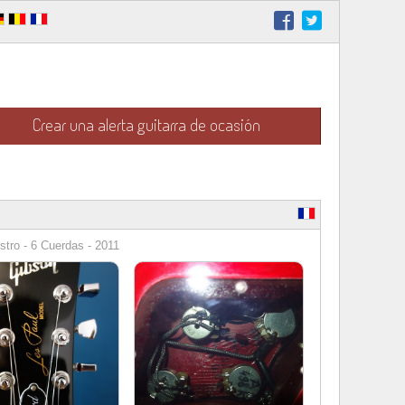
Crear una alerta guitarra de ocasión
stro - 6 Cuerdas - 2011