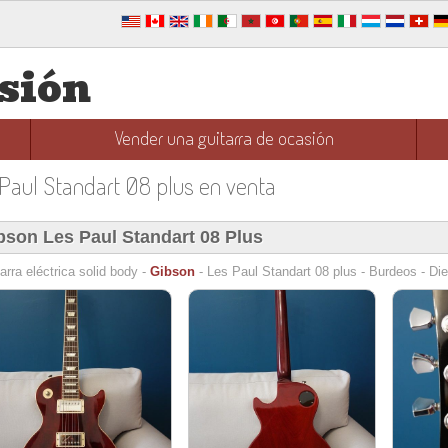
asión
Vender una guitarra de ocasión
s Paul Standart 08 plus en venta
bson Les Paul Standart 08 Plus
arra eléctrica solid body -
Gibson
- Les Paul Standart 08 plus - Burdeos - Die