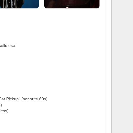
ellulose
at Pickup" (sonorité 60s)
é)
less)