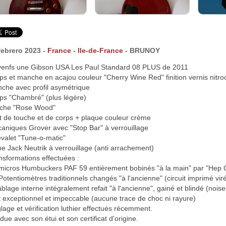
febrero 2023 -
France
-
Ile-de-France
- BRUNOY
venfs une Gibson USA Les Paul Standard 08 PLUS de 2011
ps et manche en acajou couleur "Cherry Wine Red" finition vernis nitroc
che avec profil asymétrique
ps "Chambré" (plus légère)
che "Rose Wood"
et de touche et de corps + plaque couleur crème
aniques Grover avec "Stop Bar" à verrouillage
valet "Tune-o-matic"
he Jack Neutrik à verrouillage (anti arrachement)
nsformations effectuées :
 micros Humbuckers PAF 59 entièrement bobinés "à la main" par "Hep C
 Potentiomètres traditionnels changés "à l'ancienne" (circuit imprimé vir
âblage interne intégralement refait "à l'ancienne", gainé et blindé (noise
t exceptionnel et impeccable (aucune trace de choc ni rayure)
lage et vérification luthier effectués récemment.
due avec son étui et son certificat d'origine.