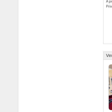
A p
Prix
Ve