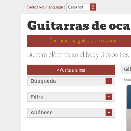
Select your language :
Guitarras de oc
Comprar una guitarra de ocasión
Guitarra eléctrica solid body Gibson Le
Gi
< Vuelta a la lista
Guit
+
Búsqueda
+
Filtro
+
Abónese