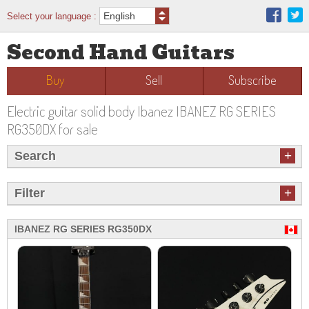
Select your language :
Second Hand Guitars
Buy
Sell
Subscribe
Electric guitar solid body Ibanez IBANEZ RG SERIES
RG350DX for sale
+
Search
+
Filter
IBANEZ RG SERIES RG350DX