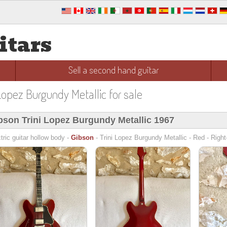
itars
Sell a second hand guitar
 Lopez Burgundy Metallic for sale
bson Trini Lopez Burgundy Metallic 1967
tric guitar hollow body -
Gibson
- Trini Lopez Burgundy Metallic - Red - Right