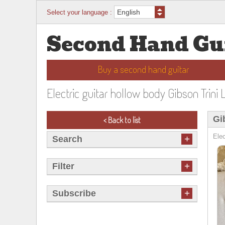
Select your language :
Second Hand Gu
Buy a second hand guitar
Electric guitar hollow body Gibson Trini
Gi
< Back to list
Elec
+
Search
+
Filter
+
Subscribe