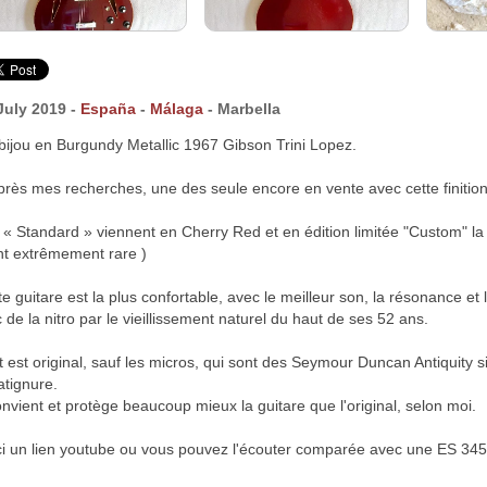
July 2019 -
España
-
Málaga
- Marbella
bijou en Burgundy Metallic 1967 Gibson Trini Lopez.
près mes recherches, une des seule encore en vente avec cette finition
 « Standard » viennent en Cherry Red et en édition limitée "Custom" la
nt extrêmement rare )
te guitare est la plus confortable, avec le meilleur son, la résonance e
c de la nitro par le vieillissement naturel du haut de ses 52 ans.
t est original, sauf les micros, qui sont des Seymour Duncan Antiquity si
atignure.
convient et protège beaucoup mieux la guitare que l'original, selon moi.
ci un lien youtube ou vous pouvez l'écouter comparée avec une ES 345