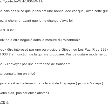
ps://youtu.be/Gkh180MWv1A
ne sais pas si ce que je fais est une bonne idée car que j'aime cette gui
ez là chercher avant que je ne change d'avis lol.
NDITIONS:
prix peut être négocié dans la mesure du raisonnable.
peux être intéressé par une ou plusieurs Gibson ou Les Paul R ou 335
4 000 € en fonction de la guitare proposée. Pas de guitare moderne ou
peux l'envoyer par une entreprise de transport.
te consultation en privé
guitare est actuellement dans le sud de l'Espagne ( je vis à Malaga )
 vous plaît, pas sérieux s'abstenir.
ACE &