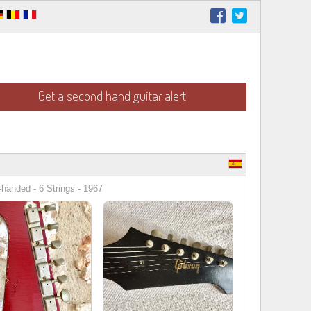
Get a second hand guitar alert
-handed - 6 Strings - 1967