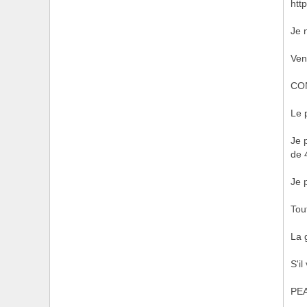
htt
Je 
Ven
CO
Le 
Je 
de 
Je 
Tou
La 
S'il
PE