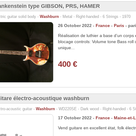
ankenstein type GIBSON, PRS, HAMER
tric guitar solid body -
Washburn
- Metal - Right-handed - 6 Strings - 1970
26 October 2022 -
France
-
Paris
- par
Réalisation de luthier a base d’un corp
blocage controls: Volume tone Bass roll o
unique...
400 €
itare électro-acoustique washburn
tro-acoustic guitar -
Washburn
- WD220SE - Dark wood - Right-handed - 6 St
17 October 2022 -
France
-
Maine-et-L
Vend guitare en excellent état, folk élec