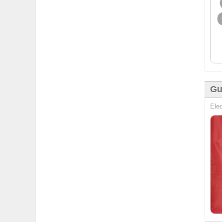
Gu
Elec