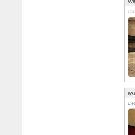
Wa
Elec
wa
Elec