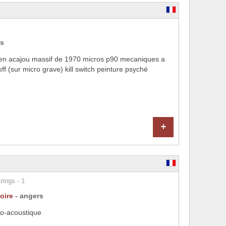
is
s en acajou massif de 1970 micros p90 mecaniques a
ff (sur micro grave) kill switch peinture psyché
+
rings - 1
oire
- angers
tro-acoustique