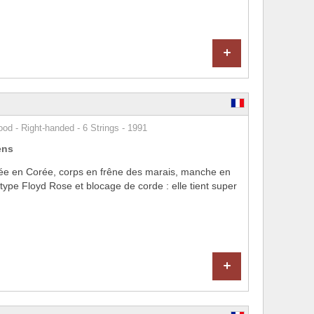
+
od - Right-handed - 6 Strings - 1991
ens
e en Corée, corps en frêne des marais, manche en
type Floyd Rose et blocage de corde : elle tient super
+