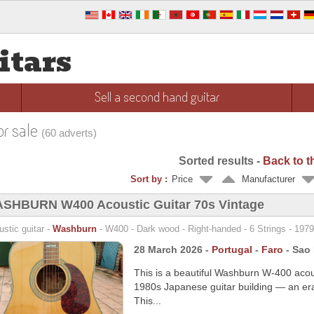
itars
Sell a second hand guitar
or sale
(60 adverts)
Sorted results -
Back to the
Sort by :
Price
Manufacturer
SHBURN W400 Acoustic Guitar 70s Vintage
stic guitar -
Washburn
- W400 - Dark wood - Right-handed - 6 Strings - 1979
28 March 2026 -
Portugal
-
Faro
- Sao
This is a beautiful Washburn W-400 acous
1980s Japanese guitar building — an era 
This...