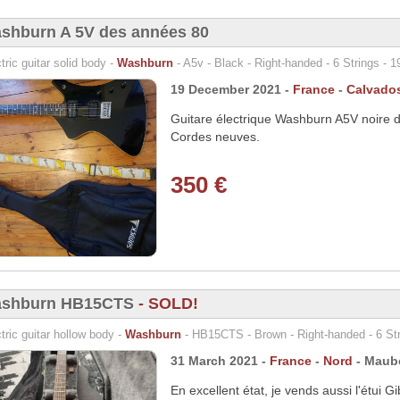
shburn A 5V des années 80
tric guitar solid body -
Washburn
- A5v - Black - Right-handed - 6 Strings - 1
19 December 2021 -
France
-
Calvado
Guitare électrique Washburn A5V noire d
Cordes neuves.
350 €
shburn HB15CTS
- SOLD!
tric guitar hollow body -
Washburn
- HB15CTS - Brown - Right-handed - 6 Str
31 March 2021 -
France
-
Nord
- Maub
En excellent état, je vends aussi l'étu