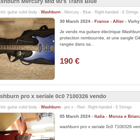
shburn Mercury Mid 90's Trans Blue
tric guitar solid body -
Washburn
- Mercury - Blue - Right-handed - 6 Strings 
30 March 2024 -
France
-
Allier
- Vichy
Je vends ma guitare électrique Washbur
protection rembourrée, et une sangle Gi
rangée dans sa...
190 €
shburn pro x seriale 0c0 7100326 vendo
tric guitar solid body -
Washburn
- pro x - Red - Right-handed - 6 Strings
05 March 2024 -
Italia
-
Monza e Brian
washburn pro x seriale 0c0 7100326 ven