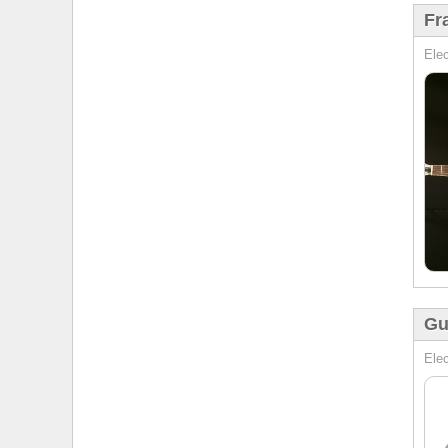
Fr
Elec
Gu
Elec