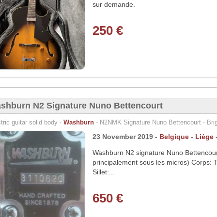
sur demande.
250 €
shburn N2 Signature Nuno Bettencourt
tric guitar solid body -
Washburn
- N2NMK Signature Nuno Bettencourt - Brigh
23 November 2019 -
Belgique
-
Liège
Washburn N2 signature Nuno Bettencourt
principalement sous les micros) Corps: 
Sillet:...
650 €