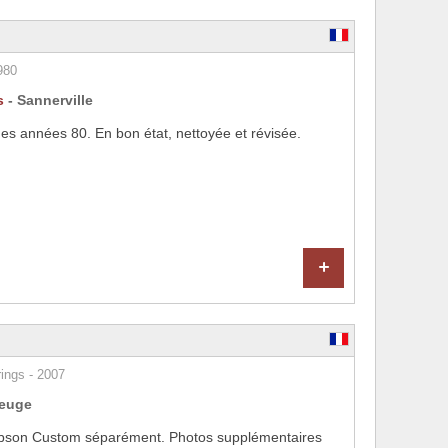
980
s
- Sannerville
es années 80. En bon état, nettoyée et révisée.
+
ings - 2007
euge
i Gibson Custom séparément. Photos supplémentaires