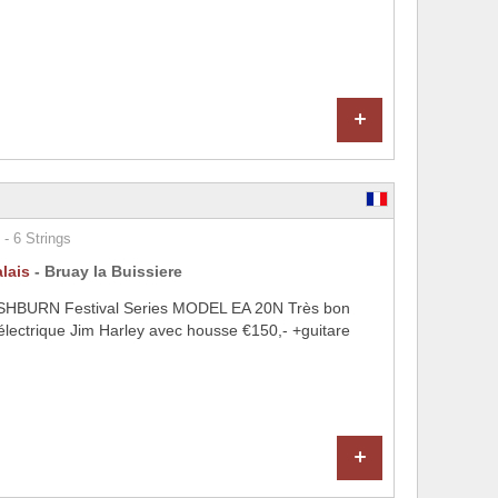
+
 - 6 Strings
lais
- Bruay la Buissiere
WASHBURN Festival Series MODEL EA 20N Très bon
e électrique Jim Harley avec housse €150,- +guitare
+