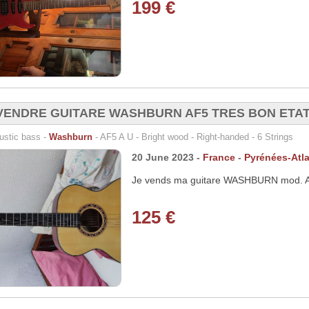
199 €
VENDRE GUITARE WASHBURN AF5 TRES BON ETA
ustic bass -
Washburn
- AF5 A U - Bright wood - Right-handed - 6 Strings
20 June 2023 -
France
-
Pyrénées-Atl
Je vends ma guitare WASHBURN mod. A
125 €