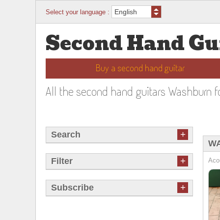
Select your language :
Second Hand Gu
Buy a second hand guitar
All the second hand guitars Washburn f
+
Search
WA
+
Filter
Acou
+
Subscribe