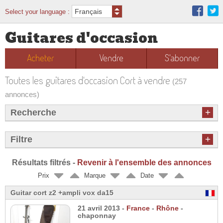
Select your language :
Guitares d'occasion
Acheter
Vendre
S'abonner
Toutes les guitares d'occasion Cort à vendre
(257
annonces)
+
Recherche
+
Filtre
Résultats filtrés -
Revenir à l'ensemble des annonces
Prix
Marque
Date
Guitar cort z2 +ampli vox da15
21 avril 2013 -
France
-
Rhône
-
chaponnay